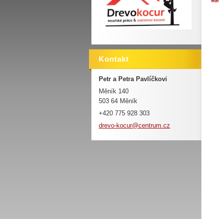
Kontakt
Petr a Petra Pavlíčkovi
Měník 140
503 64 Měník
+420 775 928 303
drevo-ko
cur@cent
rum.cz