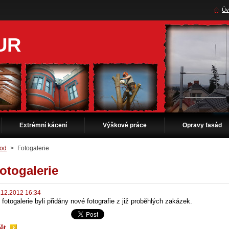
Úv
UR
Extrémní kácení
Výškové práce
Opravy fasád
od
>
Fotogalerie
otogalerie
.12.2012 16:34
 fotogalerie byli přidány nové fotografie z již proběhlých zakázek.
ět