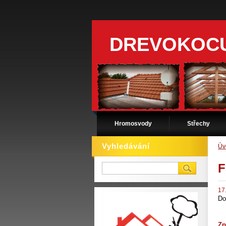
DREVOKOC
Hromosvody
Střechy
Vyhledávání
Úv
F
17
Do
Zp