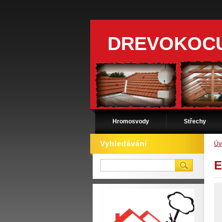
DREVOKOC
Hromosvody
Střechy
Vyhledávání
Úv
E