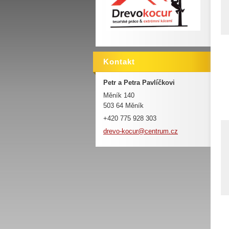
Kontakt
Petr a Petra Pavlíčkovi
Měník 140
503 64 Měník
+420 775 928 303
drevo-ko
cur@cent
rum.cz