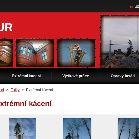
Úv
UR
Extrémní kácení
Výškové práce
Opravy fasád
od
>
Fotky
>
Extrémní kácení
xtrémní kácení